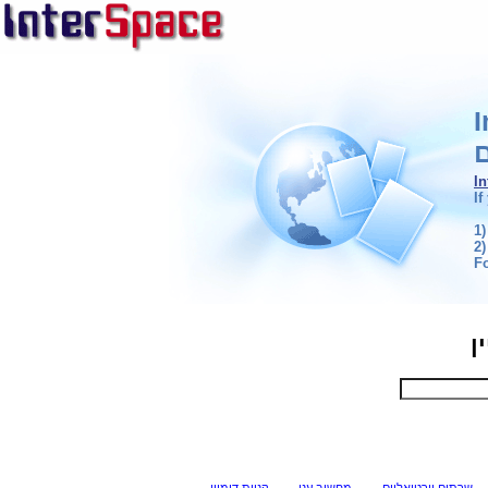
ם
I
If
1)
2)
F
ן